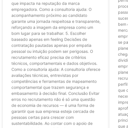
perf
que impacta na reputação da marca
proce
empregadora. Como a consultoria ajuda: O
pass
acompanhamento próximo ao candidato
suces
garante uma jornada respeitosa e transparente,
bem 
reforçando a imagem da empresa como um
merc
bom lugar para se trabalhar. 5. Escolher
empr
baseado apenas em feeling Decisões de
se pa
contratação pautadas apenas por empatia
plane
pessoal ou intuição podem ser perigosas. O
chega
recrutamento eficaz precisa de critérios
divid
técnicos, comportamentais e dados objetivos.
empr
Como a consultoria ajuda: A consultoria oferece
plan
avaliações técnicas, entrevistas por
recru
competências e ferramentas de mapeamento
perfi
comportamental que trazem segurança e
que 
embasamento à decisão final. Conclusão Evitar
neces
erros no recrutamento não é só uma questão
impr
de economia de recursos — é uma forma de
apro
garantir que sua empresa esteja cercada de
atuaç
pessoas certas para crescer com
prin
sustentabilidade. Ao contar com o apoio de
que a