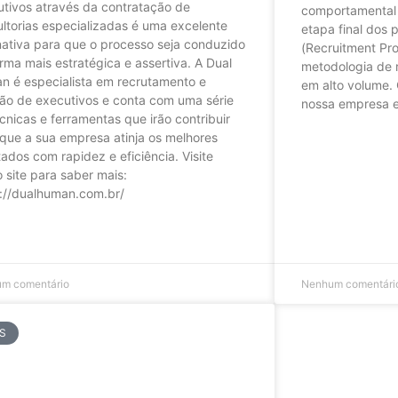
tivos através da contratação de
comportamental 
ltorias especializadas é uma excelente
etapa final dos 
nativa para que o processo seja conduzido
(Recruitment Pr
rma mais estratégica e assertiva. A Dual
metodologia de 
n é especialista em recrutamento e
em alto volume. 
ão de executivos e conta com uma série
nossa empresa e
cnicas e ferramentas que irão contribuir
que a sua empresa atinja os melhores
LER ARTIGO »
tados com rapidez e eficiência. Visite
 site para saber mais:
s://dualhuman.com.br/
RTIGO »
m comentário
Nenhum comentári
S
mpacto da gestão ágil nas
anizações