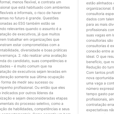
formal, menos flexível, e contrata um
estão alinhados 
ssional que está habituado com ambientes
organizacional.
flexíveis e informais, o risco de haver
consultoria esp
lemas no futuro é grande. Questões
dados com talen
cionadas ao ESG também estão se
para as mais div
ndo relevantes quando o assunto é a
profissionais co
atação de executivos, já que muitos
suas vagas em lo
erem trabalhar em organizações que
consultorias são
nstram estar comprometidas com a
consultorias é e
ntabilidade, diversidade e boas práticas
conexão entre a
vernança. 2. não realizar uma avaliação
ideal. O que res
unda do candidato, suas competências e
benefício, que n
lidades – é muito comum que na
Redução do turn
ratação de executivos sejam levadas em
Com tantos prof
ideração somente sua última ocupação
nova oportunidad
 forma de medir seu sucesso ou
uma vaga a contr
penho profissional. Ou então que eles
número expressi
 indicados por outros líderes da
tempo gasto para
nização e sejam desconsideradas etapas
profissionais, a
mentais do processo seletivo, como a
contratação erra
ação de habilidades, competências e seus
expectativas nã