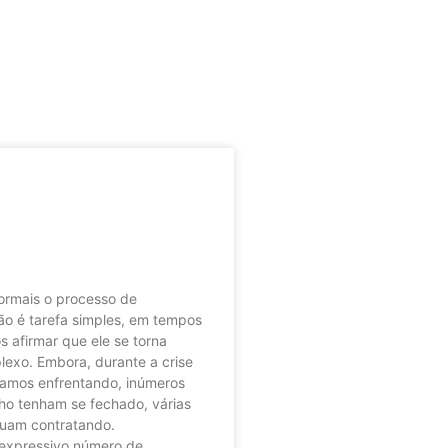
ntratar uma
a de recrutamento
a empresa?
rmais o processo de
ão é tarefa simples, em tempos
 afirmar que ele se torna
lexo. Embora, durante a crise
stamos enfrentando, inúmeros
ho tenham se fechado, várias
uam contratando.
expressivo número de