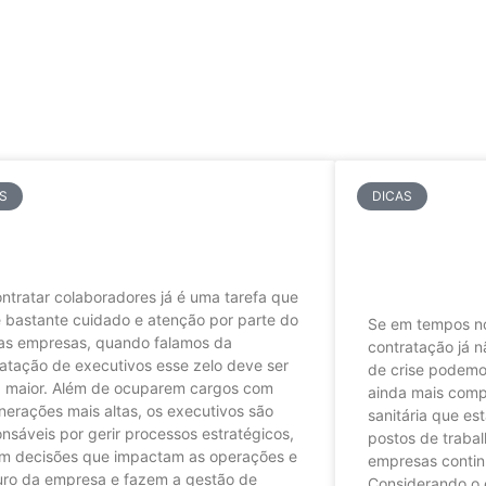
S
DICAS
o evitar erros em
Por que co
cessos seletivos
consultori
para a su
ntratar colaboradores já é uma tarefa que
 bastante cuidado e atenção por parte do
Se em tempos no
as empresas, quando falamos da
contratação já n
atação de executivos esse zelo deve ser
de crise podemos
a maior. Além de ocuparem cargos com
ainda mais comp
erações mais altas, os executivos são
sanitária que e
nsáveis por gerir processos estratégicos,
postos de trabal
m decisões que impactam as operações e
empresas contin
turo da empresa e fazem a gestão de
Considerando o 