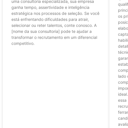
uma consultoria especializada, sua empresa
quali
ganha tempo, assertividade e inteligência
princ
estratégica nos processos de seleção. Se você
os pr
está enfrentando dificuldades para atrair,
posic
selecionar ou reter talentos, conte conosco. A
elab
[nome da sua consultoria] pode te ajudar a
capta
transformar o recrutamento em um diferencial
habil
competitivo.
deta
técn
LER ARTIGO »
garan
estab
compo
lado 
comp
impor
ideal
essa 
recru
ferr
candi
avali