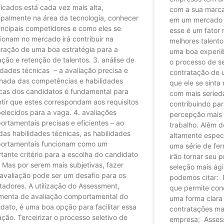
ficados está cada vez mais alta,
com a sua marca
ipalmente na área da tecnologia, conhecer
em um mercado c
incipais competidores e como eles se
esse é um fator r
ionam no mercado irá contribuir na
melhores talento
oração de uma boa estratégia para a
uma boa experiê
ção e retenção de talentos. 3. análise de
o processo de s
idades técnicas – a avaliação precisa e
contratação de u
lhada das competências e habilidades
que ele se sinta
icas dos candidatos é fundamental para
com mais serieda
tir que estes correspondam aos requisitos
contribuindo pa
elecidos para a vaga. 4. avaliações
percepção mais 
rtamentais precisas e eficientes – ao
trabalho. Além 
das habilidades técnicas, as habilidades
altamente especi
ortamentais funcionam como um
uma série de fe
tante critério para a escolha do candidato
irão tornar seu 
. Mas por serem mais subjetivas, fazer
seleção mais ágil
avaliação pode ser um desafio para os
podemos citar: 
tadores. A utilização do Assessment,
que permite cond
amenta de avaliação comportamental do
uma forma clara e
dato, é uma boa opção para facilitar essa
contratações mai
ação. Terceirizar o processo seletivo de
empresa; Asses