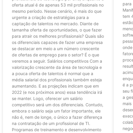
para 
oferta atual é de apenas 53 mil profissionais no
Manif
mesmo período. Nesse cenário, é mais do que
tem 4
urgente a criação de estratégias para a
estã
captação de talentos no mercado. Diante de
meno
tamanha oferta de oportunidades, o que fazer
softw
para atrair os melhores profissionais? Quais são
pess
os diferenciais capazes de fazer uma empresa
onde
se destacar em meio a um número crescente
fator
de ofertas de emprego para o setor? É o que
proc
veremos a seguir. Salários competitivos Com a
resul
valorização crescente da área de tecnologia e
acim
a pouca oferta de talentos é normal que a
enqua
média salarial dos profissionais também esteja
é a p
aumentando. E as projeções indicam que em
seu f
2022 (e nos próximos anos) essa tendência irá
a ges
se manter. Logo, oferecer um salário
mais 
competitivo será um dos diferenciais. Contudo,
desen
embora o salário seja um fator importante, ele
exec
não é, nem de longe, o único a fazer diferença
colab
na contratação de um profissional de TI.
nego
Programas de treinamento e desenvolvimento