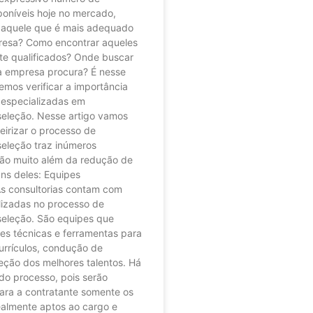
sponíveis hoje no mercado,
 aquele que é mais adequado
presa? Como encontrar aqueles
te qualificados? Onde buscar
 a empresa procura? É nesse
mos verificar a importância
 especializadas em
seleção. Nesse artigo vamos
eirizar o processo de
seleção traz inúmeros
vão muito além da redução de
uns deles: Equipes
As consultorias contam com
lizadas no processo de
seleção. São equipes que
es técnicas e ferramentas para
urrículos, condução de
leção dos melhores talentos. Há
do processo, pois serão
ra a contratante somente os
ealmente aptos ao cargo e