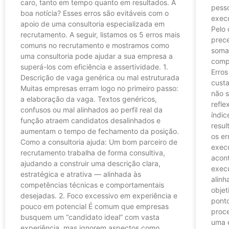
caro, tanto em tempo quanto em resultados. A
pesso
boa notícia? Esses erros são evitáveis com o
execu
apoio de uma consultoria especializada em
Pelo 
recrutamento. A seguir, listamos os 5 erros mais
prec
comuns no recrutamento e mostramos como
somad
uma consultoria pode ajudar a sua empresa a
comp
superá-los com eficiência e assertividade. 1.
Erro
Descrição de vaga genérica ou mal estruturada
cust
Muitas empresas erram logo no primeiro passo:
não 
a elaboração da vaga. Textos genéricos,
refle
confusos ou mal alinhados ao perfil real da
índic
função atraem candidatos desalinhados e
resul
aumentam o tempo de fechamento da posição.
os e
Como a consultoria ajuda: Um bom parceiro de
execu
recrutamento trabalha de forma consultiva,
acon
ajudando a construir uma descrição clara,
execu
estratégica e atrativa — alinhada às
alinh
competências técnicas e comportamentais
objet
desejadas. 2. Foco excessivo em experiência e
pont
pouco em potencial É comum que empresas
proce
busquem um “candidato ideal” com vasta
uma 
experiência, mas ignorem aspectos como