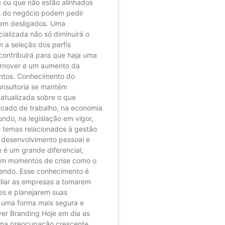
 ou que não estão alinhados
s do negócio podem pedir
em desligados. Uma
cializada não só diminuirá o
 a seleção dos perfis
contribuirá para que haja uma
urnover e um aumento da
entos. Conhecimento do
nsultoria se mantém
atualizada sobre o que
cado de trabalho, na economia
undo, na legislação em vigor,
temas relacionados à gestão
 desenvolvimento pessoal e
e é um grande diferencial,
em momentos de crise como o
endo. Esse conhecimento é
iliar as empresas a tomarem
es e planejarem suas
 uma forma mais segura e
yer Branding Hoje em dia as
ma preocupação crescente