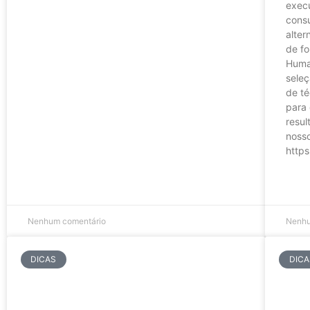
execu
consu
alter
de fo
Huma
seleç
de té
para 
resul
nosso
http
LER A
Nenhum comentário
Nenhu
DICAS
DICA
RH e profissionais de
O i
tecnologia: as perspectivas
org
para 2022