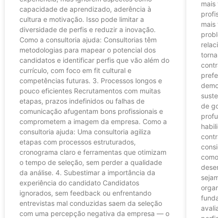
mais 
capacidade de aprendizado, aderência à
profi
cultura e motivação. Isso pode limitar a
mais 
diversidade de perfis e reduzir a inovação.
prob
Como a consultoria ajuda: Consultorias têm
rela
metodologias para mapear o potencial dos
torna
candidatos e identificar perfis que vão além do
contr
currículo, com foco em fit cultural e
pref
competências futuras. 3. Processos longos e
demo
pouco eficientes Recrutamentos com muitas
suste
etapas, prazos indefinidos ou falhas de
de go
comunicação afugentam bons profissionais e
prof
comprometem a imagem da empresa. Como a
habi
consultoria ajuda: Uma consultoria agiliza
cont
etapas com processos estruturados,
cons
cronograma claro e ferramentas que otimizam
como
o tempo de seleção, sem perder a qualidade
desem
da análise. 4. Subestimar a importância da
sejam
experiência do candidato Candidatos
orga
ignorados, sem feedback ou enfrentando
funda
entrevistas mal conduzidas saem da seleção
avali
com uma percepção negativa da empresa — o