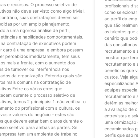
as e recursos. O processo seletivo de
profissionais di
tivos não deve ser visto como algo trivial.
como selecionar
contrário, suas contratações devem ser
ao perfil da em
edidas por um amplo planejamento,
que são realmen
o a uma rigorosa análise de perfil,
os talentos que
etências e habilidades comportamentais.
cenário que pode
s na contratação de executivos podem
das consultorias
ar caro à uma empresa, e embora possam
recrutamento e 
ser percebidos imediatamente, tem seus
mostrar que terc
xos mais a frente, com o aumento dos
recrutamento e 
es de turnover ou interferência nos
benefícios que 
tados da organização. Entenda quais são
custos. Veja alg
rros mais comuns na contratação de
especializadas 
tivos Entre os vários erros que
equipes especia
tecem durante o processo seletivo de
recrutamento e 
tivos, temos 2 principais: 1. não verificar o
detém as melhor
amento do profissional com a cultura, os
a avaliação de c
ivos e valores do negócio – estes são
entrevistas e se
os que devem estar bem claros durante o
uma otimização 
sso seletivo para ambas as partes. Se
encaminhados pa
empresa tem um ambiente de trabalho
perfis que são r