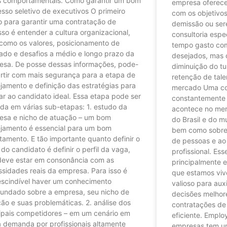
is comportamentais. Como garantir um bom
empresa oferece
sso seletivo de executivos O primeiro
com os objetivo
o para garantir uma contratação de
demissão ou ser
so é entender a cultura organizacional,
consultoria espe
como os valores, posicionamento de
tempo gasto com
ado e desafios a médio e longo prazo da
desejados, mas 
esa. De posse dessas informações, pode-
diminuição do t
rtir com mais segurança para a etapa de
retenção de tal
jamento e definição das estratégias para
mercado Uma co
r ao candidato ideal. Essa etapa pode ser
constantemente 
ida em várias sub-etapas: 1. estudo da
acontece no mer
esa e nicho de atuação – um bom
do Brasil e do m
ejamento é essencial para um bom
bem como sobre 
tamento. E tão importante quanto definir o
de pessoas e ao
l do candidato é definir o perfil da vaga,
profissional. Ess
deve estar em consonância com as
principalmente 
sidades reais da empresa. Para isso é
que estamos viv
escindível haver um conhecimento
valioso para aux
fundado sobre a empresa, seu nicho de
decisões melhor
ão e suas problemáticas. 2. análise dos
contratações de
cipais competidores – em um cenário em
eficiente. Emplo
 demanda por profissionais altamente
empresas tem u