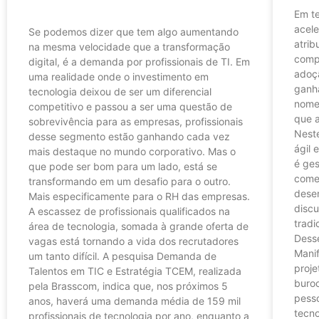
Em t
acele
Se podemos dizer que tem algo aumentando
atrib
na mesma velocidade que a transformação
comp
digital, é a demanda por profissionais de TI. Em
adoç
uma realidade onde o investimento em
ganh
tecnologia deixou de ser um diferencial
nome
competitivo e passou a ser uma questão de
que a
sobrevivência para as empresas, profissionais
Neste
desse segmento estão ganhando cada vez
ágil 
mais destaque no mundo corporativo. Mas o
é ges
que pode ser bom para um lado, está se
come
transformando em um desafio para o outro.
dese
Mais especificamente para o RH das empresas.
discu
A escassez de profissionais qualificados na
tradi
área de tecnologia, somada à grande oferta de
Desse
vagas está tornando a vida dos recrutadores
Manif
um tanto difícil. A pesquisa Demanda de
proje
Talentos em TIC e Estratégia TCEM, realizada
buroc
pela Brasscom, indica que, nos próximos 5
pesso
anos, haverá uma demanda média de 159 mil
tecno
profissionais de tecnologia por ano, enquanto a