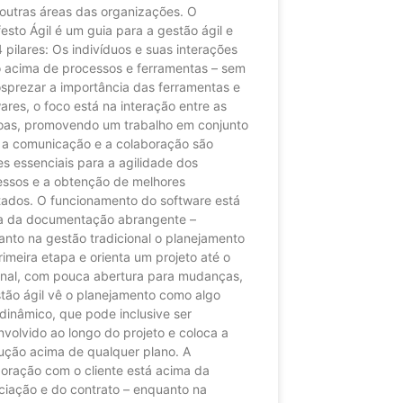
outras áreas das organizações. O
esto Ágil é um guia para a gestão ágil e
 pilares: Os indivíduos e suas interações
o acima de processos e ferramentas – sem
sprezar a importância das ferramentas e
ares, o foco está na interação entre as
oas, promovendo um trabalho em conjunto
 a comunicação e a colaboração são
es essenciais para a agilidade dos
essos e a obtenção de melhores
tados. O funcionamento do software está
a da documentação abrangente –
nto na gestão tradicional o planejamento
rimeira etapa e orienta um projeto até o
inal, com pouca abertura para mudanças,
tão ágil vê o planejamento como algo
dinâmico, que pode inclusive ser
volvido ao longo do projeto e coloca a
ução acima de qualquer plano. A
oração com o cliente está acima da
ciação e do contrato – enquanto na