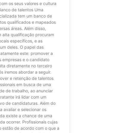
com os seus valores e cultura
 Banco de talentos Uma
ecializada tem um banco de
tos qualificados e mapeados
ersas áreas. Além disso,
m alta qualificação procuram
cais específicos, e as
 um deles. O papel das
xatamente este: promover a
s empresas e o candidato
ulta diretamente no terceiro
ós iremos abordar a seguir.
over e retenção de talentos
issionais em busca de uma
e de trabalho, ao anunciar
atante irá lidar com um
vo de candidaturas. Além do
 avaliar e selecionar os
inda existe a chance de uma
da ocorrer. Profissionais cujas
o estão de acordo com o que a