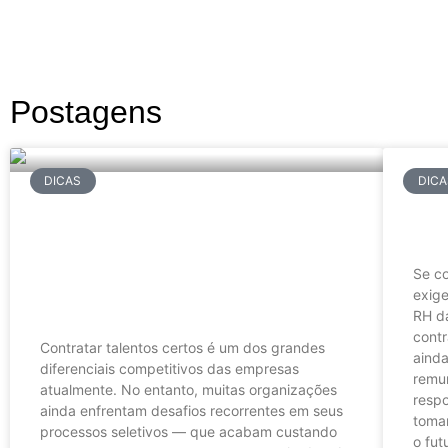
Postagens
DICAS
DICA
Com
5 Erros Comuns no
pro
Recrutamento que Sua
Empresa Pode Evitar com uma
Se co
exige
Consultoria
RH d
contr
Contratar talentos certos é um dos grandes
aind
diferenciais competitivos das empresas
remun
atualmente. No entanto, muitas organizações
respo
ainda enfrentam desafios recorrentes em seus
toma
processos seletivos — que acabam custando
o fu