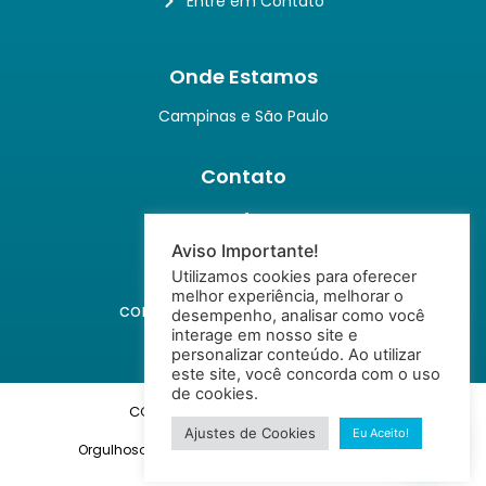
Entre em Contato
Onde Estamos
Campinas e São Paulo
Contato
Telefone
(19) 99708-2646
Aviso Importante!
Utilizamos cookies para oferecer
Email
melhor experiência, melhorar o
contato@dualhuman.com.br
desempenho, analisar como você
interage em nosso site e
personalizar conteúdo. Ao utilizar
este site, você concorda com o uso
de cookies.
COPYRIGHT © 2023 DUAL HUMAN.
Ajustes de Cookies
Eu Aceito!
Orgulhosamente criado por
❤
ROCKETLAB DIGITAL
.